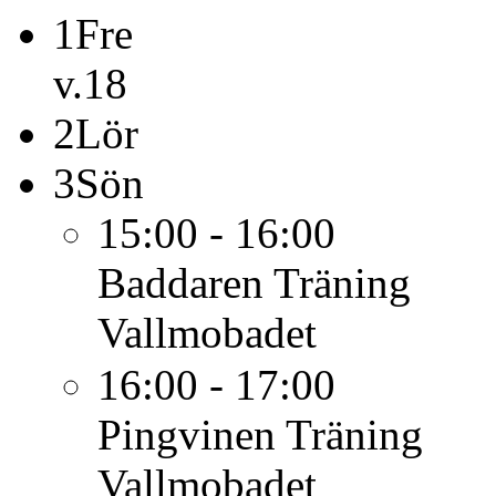
1
Fre
v.18
2
Lör
3
Sön
15:00 - 16:00
Baddaren
Träning
Vallmobadet
16:00 - 17:00
Pingvinen
Träning
Vallmobadet