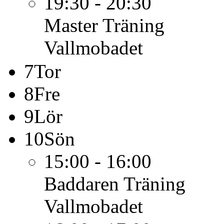
19:30 - 20:30
Master
Träning
Vallmobadet
7
Tor
8
Fre
9
Lör
10
Sön
15:00 - 16:00
Baddaren
Träning
Vallmobadet