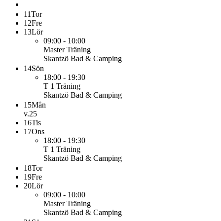
11
Tor
12
Fre
13
Lör
09:00 - 10:00
Master
Träning
Skantzö Bad & Camping
14
Sön
18:00 - 19:30
T 1
Träning
Skantzö Bad & Camping
15
Mån
v.25
16
Tis
17
Ons
18:00 - 19:30
T 1
Träning
Skantzö Bad & Camping
18
Tor
19
Fre
20
Lör
09:00 - 10:00
Master
Träning
Skantzö Bad & Camping