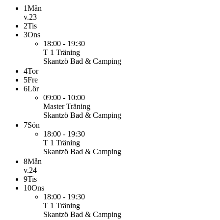
1
Mån
v.23
2
Tis
3
Ons
18:00 - 19:30
T 1
Träning
Skantzö Bad & Camping
4
Tor
5
Fre
6
Lör
09:00 - 10:00
Master
Träning
Skantzö Bad & Camping
7
Sön
18:00 - 19:30
T 1
Träning
Skantzö Bad & Camping
8
Mån
v.24
9
Tis
10
Ons
18:00 - 19:30
T 1
Träning
Skantzö Bad & Camping