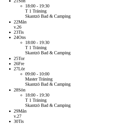
21
Sön
18:00 - 19:30
T 1
Träning
Skantzö Bad & Camping
22
Mån
v.26
23
Tis
24
Ons
18:00 - 19:30
T 1
Träning
Skantzö Bad & Camping
25
Tor
26
Fre
27
Lör
09:00 - 10:00
Master
Träning
Skantzö Bad & Camping
28
Sön
18:00 - 19:30
T 1
Träning
Skantzö Bad & Camping
29
Mån
v.27
30
Tis