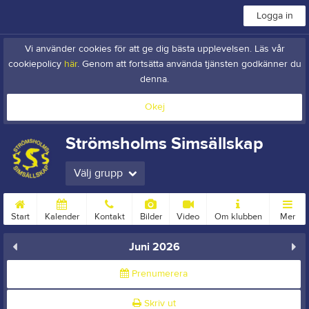
Logga in
Vi använder cookies för att ge dig bästa upplevelsen. Läs vår
cookiepolicy
här
. Genom att fortsätta använda tjänsten godkänner du
denna.
Okej
Strömsholms Simsällskap
Välj grupp
Start
Kalender
Kontakt
Bilder
Video
Om klubben
Mer
Juni 2026
Prenumerera
Skriv ut