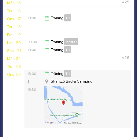
10:00
v.25
Mån
15
19:30
Tis
16
18:00
Träning
T 1
Ons
17
Tor
18
19:30
Fre
19
09:00
Träning
Master
Lör
20
18:00
Träning
T 1
Sön
21
10:00
v.26
Mån
22
19:30
Tis
23
18:00
Träning
T 1
Ons
24
Skantzö Bad & Camping
19:30