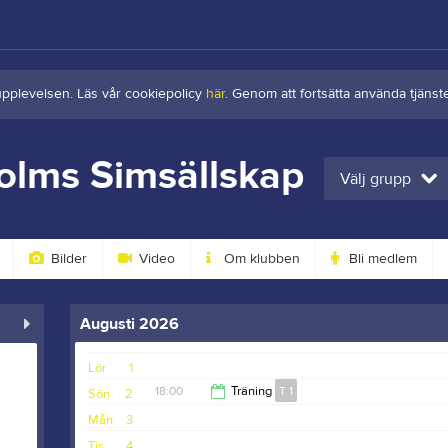
upplevelsen. Läs vår cookiepolicy
här
. Genom att fortsätta använda tjän
olms Simsällskap
Välj grupp
Bilder
Video
Om klubben
Bli medlem
Augusti 2026
Lör
1
18:00
Träning
T 1
Sön
2
Mån
3
19:30
Tis
4