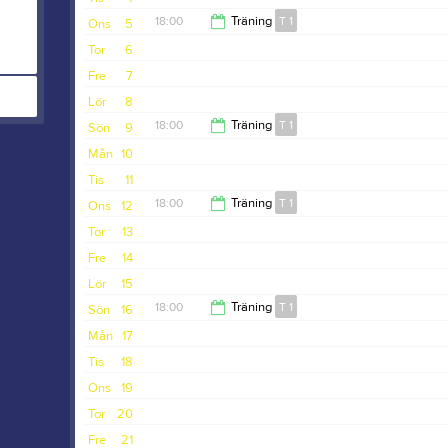
18:00
Träning
T 1
Ons
5
Tor
6
19:30
Fre
7
Lör
8
18:00
Träning
T 1
Sön
9
Mån
10
19:30
Tis
11
18:00
Träning
T 1
Ons
12
Tor
13
19:30
Fre
14
Lör
15
18:00
Träning
T 1
Sön
16
Mån
17
19:30
Tis
18
Ons
19
Tor
20
Fre
21