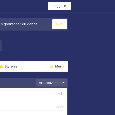
Logga in
sten godkänner du denna.
Okej
Styrelse
Mer
Huvudmeny
Alla aktiviteter
Länkar
v.31
Dokument
Sponsorer
v.32