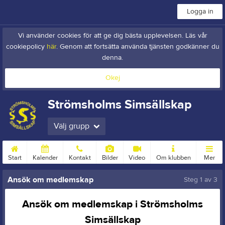
Logga in
Vi använder cookies för att ge dig bästa upplevelsen. Läs vår
cookiepolicy
här
. Genom att fortsätta använda tjänsten godkänner du
denna.
Okej
Strömsholms Simsällskap
Välj grupp
Start
Kalender
Kontakt
Bilder
Video
Om klubben
Mer
Ansök om medlemskap
Steg
1
av 3
Ansök om medlemskap i Strömsholms
Simsällskap