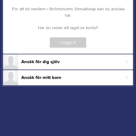
För att bli medlem i Strömsholms Simsällskap kan du ansöka
här.
Har du redan ett laget.se konto?
Logga in
Ansök för dig själv
Ansök för mitt barn