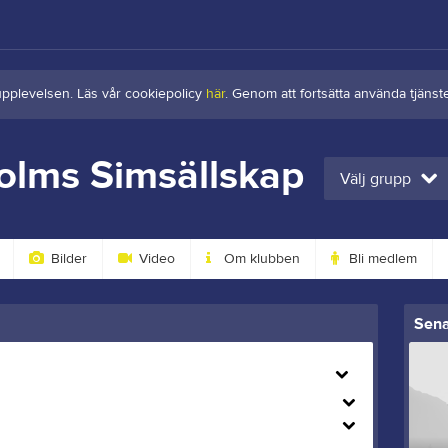
upplevelsen. Läs vår cookiepolicy
här
. Genom att fortsätta använda tjän
olms Simsällskap
Välj grupp
Bilder
Video
Om klubben
Bli medlem
Sena