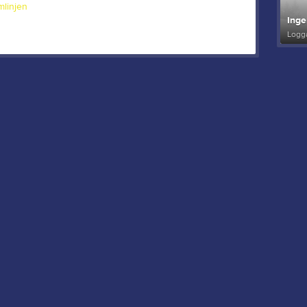
mlinjen
Inge
Logga