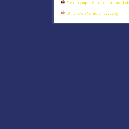
Förkunskaper för olika grupper i si
Utmanaren 16 meter bassäng