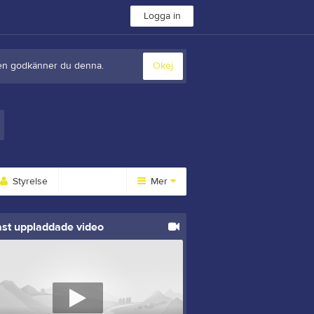
Logga in
sten godkänner du denna.
Okej
Styrelse
Mer
Huvudmeny
st uppladdade video
Länkar
Dokument
Sponsorer