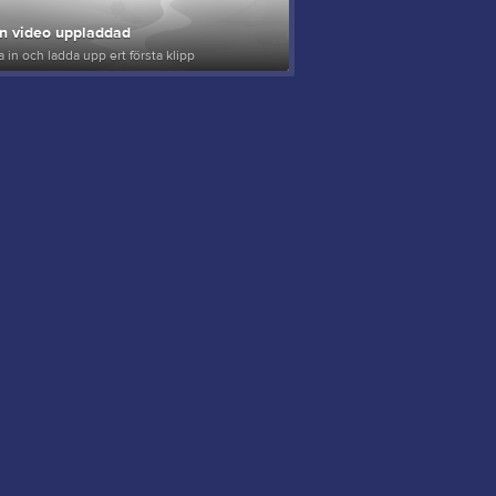
n video uppladdad
 in och ladda upp ert första klipp