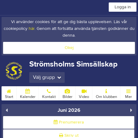
Logga in
Vi använder cookies för att ge dig bästa upplevelsen. Läs vår
cookiepolicy
här
. Genom att fortsätta använda tjänsten godkänner du
denna.
Okej
Strömsholms Simsällskap
Välj grupp
Start
Kalender
Kontakt
Bilder
Video
Om klubben
Mer
Juni 2026
Prenumerera
Skriv ut