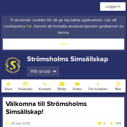
Logga in
Vi använder cookies för att ge dig bästa upplevelsen. Läs vår
cookiepolicy
här
. Genom att fortsätta använda tjänsten godkänner du
denna.
Okej
Strömsholms Simsällskap
Välj grupp
Start
Kalender
Kontakt
Bilder
Video
Om klubben
Mer
Välkomna till Strömsholms
Simsällskap!
29 sep 2025
0
355