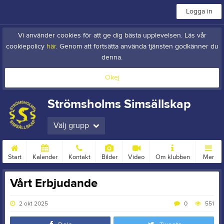
Logga in
Vi använder cookies för att ge dig bästa upplevelsen. Läs vår
cookiepolicy
här
. Genom att fortsätta använda tjänsten godkänner du
denna.
Okej
Strömsholms Simsällskap
Välj grupp
Start
Kalender
Kontakt
Bilder
Video
Om klubben
Mer
Vårt Erbjudande
2 okt 2025
0
551